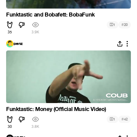
Funktastic and Bobafett: BobaFunk
#
1
20
35
3.9K
penz
Funktastic: Money (Official Music Video)
#
1
42
30
3.8K