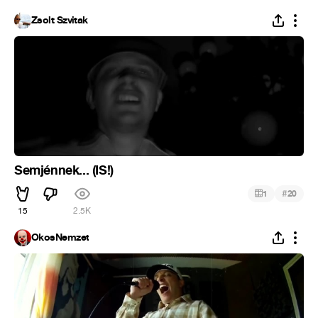
Zsolt Szvitak
Semjénnek... (IS!)
#
1
20
15
2.5K
OkosNemzet