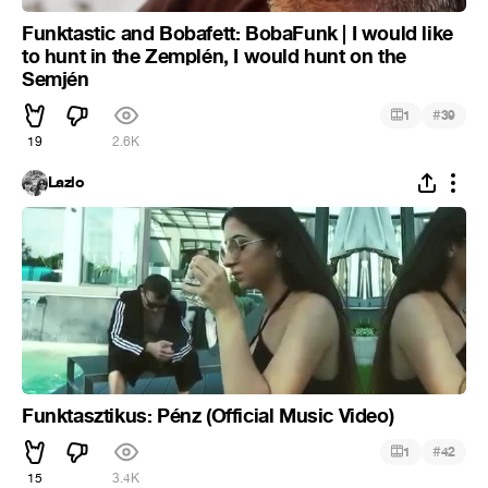
Funktastic and Bobafett: BobaFunk | I would like
to hunt in the Zemplén, I would hunt on the
Semjén
#
1
39
19
2.6K
Lazlo
Funktasztikus: Pénz (Official Music Video)
#
1
42
15
3.4K