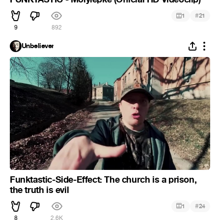
#
1
21
9
892
Unbeliever
Funktastic-Side-Effect: The church is a prison,
the truth is evil
#
1
24
8
2.6K