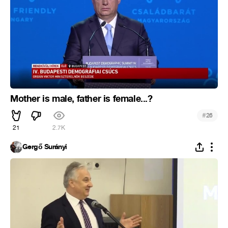
Mother is male, father is female...?
#
26
21
2.7K
Gergő Surányi