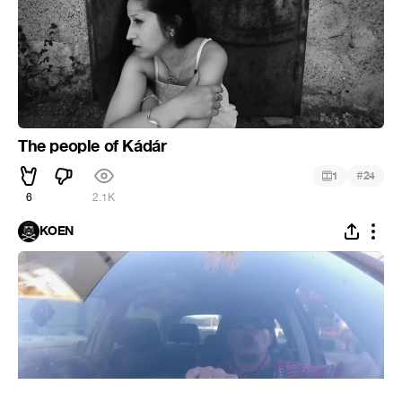
The people of Kádár
#
1
24
6
2.1K
KOEN