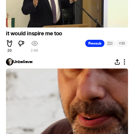
it would inspire me too
#
Recoub
2
20
20
2.6K
Unbeliever