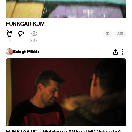
FUNKGARIKUM
#
1
29
9
3.5K
Balogh Miklós
FUNKTASTIC - Molylepke (Official HD Videoclip)