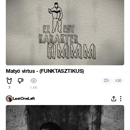
Matyó virtus - (FUNKTASZTIKUS)
#
1
20
7
1.5K
LastOneLeft