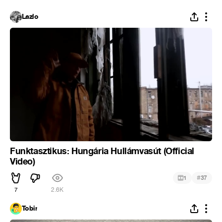
Lazlo
Funktasztikus: Hungária Hullámvasút (Official
Video)
#
1
37
7
2.6K
Tobir