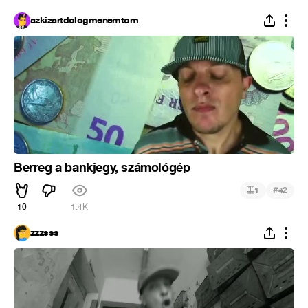
azkizartdologmenemtom
Berreg a bankjegy, számológép
#
1
42
10
1.4K
zzzsss