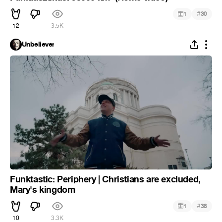
#
1
30
12
3.5K
Unbeliever
Funktastic: Periphery | Christians are excluded,
Mary's kingdom
#
1
38
10
3.3K