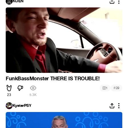
KOEN
FunkBassMonster THERE IS TROUBLE!
#
1
29
23
5.3K
KysterPSY