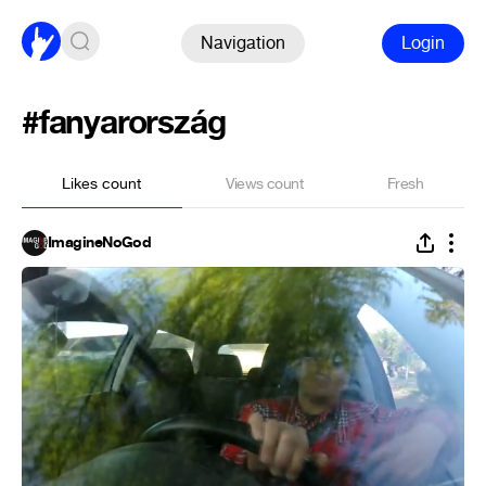
Navigation
Login
#fanyarország
Likes count
Views count
Fresh
ImagineNoGod