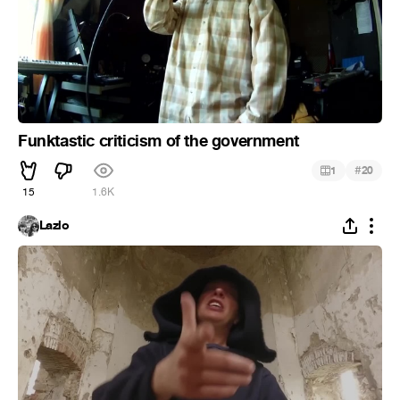
Funktastic criticism of the government
#
1
20
15
1.6K
Lazlo