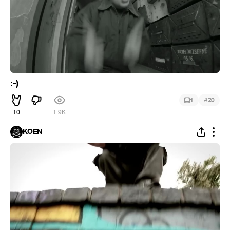
:-)
#
1
20
10
1.9K
KOEN