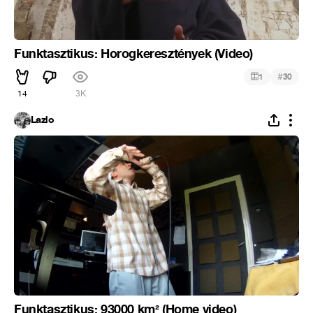
Funktasztikus: Horogkeresztények (Video)
#
1
30
14
3K
Lazlo
Funktasztikus: 93000 km² (Home video)