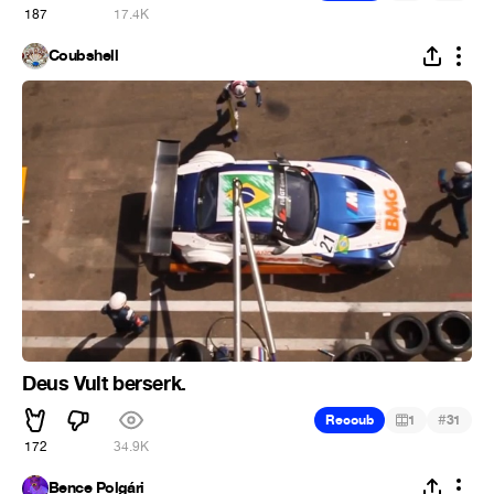
187
17.4K
Coubshell
Deus Vult berserk.
#
Recoub
1
31
172
34.9K
Bence Polgári