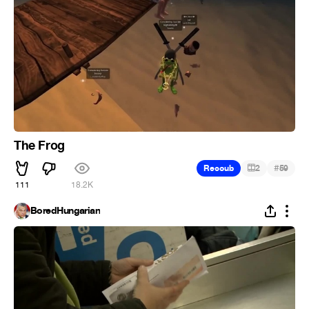
The Frog
#
Recoub
2
59
111
18.2K
BoredHungarian