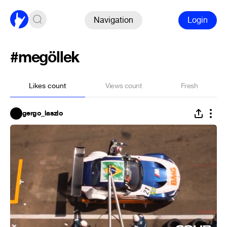
Navigation
Login
#megöllek
Likes count
Views count
Fresh
gergo_laszlo