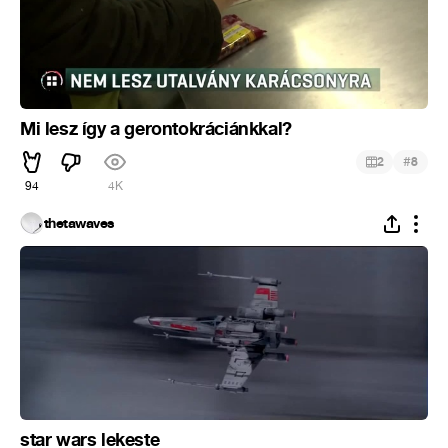
Mi lesz így a gerontokráciánkkal?
#
2
8
94
4K
thetawaves
star wars lekeste