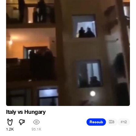
Italy vs Hungary
#
Recoub
3
12
1.2K
95.1K