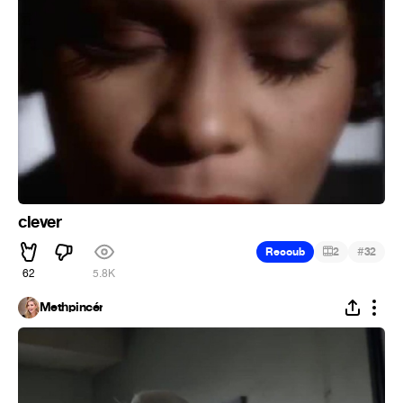
clever
#
Recoub
2
32
62
5.8K
Methpincér