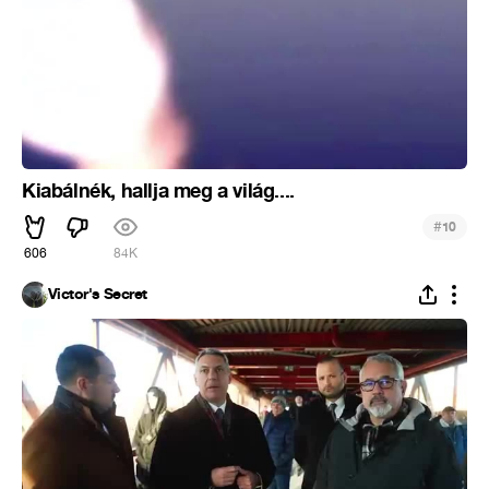
Kiabálnék, hallja meg a világ....
#
10
606
84K
Victor's Secret