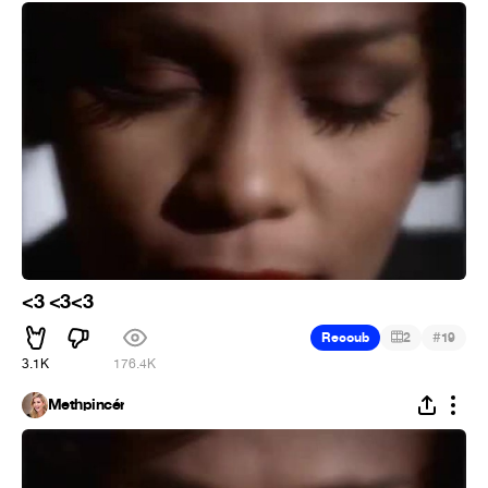
<3 <3<3
#
Recoub
2
19
3.1K
176.4K
Methpincér