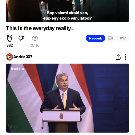
This is the everyday reality...
#
Recoub
1
17
382
3.1K
Andris007