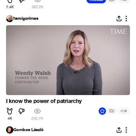
7.4K
382.2K
hercigprimas
I know the power of patriarchy
#
2
19
4K
252.7K
Gombos László