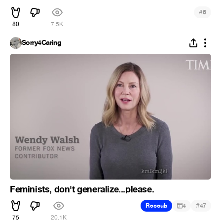
#
6
80
7.5K
Sorry4Caring
Feminists, don't generalize...please.
#
Recoub
4
47
75
20.1K