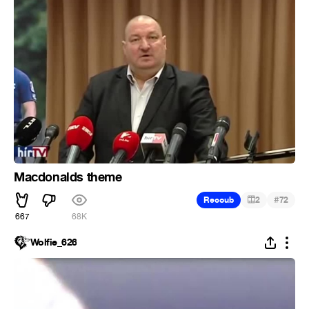
Macdonalds theme
#
Recoub
2
72
667
68K
Wolfie_626