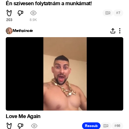
Én szívesen folytatnám a munkámat!
#
2
7
203
8.9K
Methpincér
Love Me Again
#
Recoub
2
66