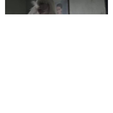
Brendelier
#
Recoub
2
100
51
8.3K
Szennyedék