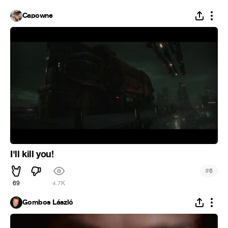
Capowne
I'll kill you!
#
6
69
4.7K
Gombos László