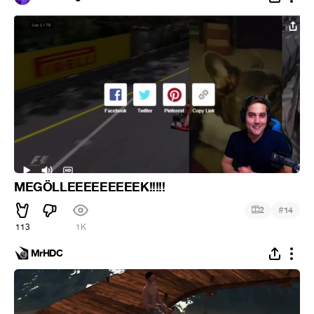
MEGÖLLEEEEEEEEEK!!!!!
#
2
14
113
1K
MrHDC