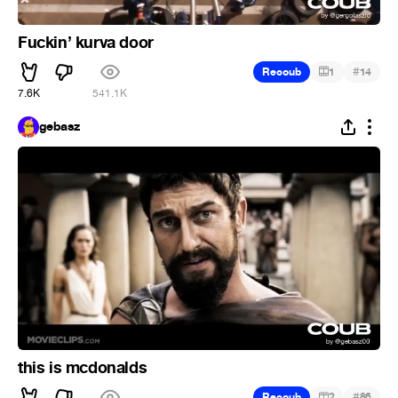
Fuckin’ kurva door
#
Recoub
1
14
7.6K
541.1K
gebasz
this is mcdonalds
#
Recoub
2
86