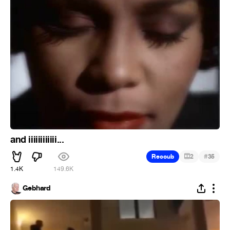
and iiiiiiiiiiii...
#
Recoub
2
35
1.4K
149.6K
Gebhard