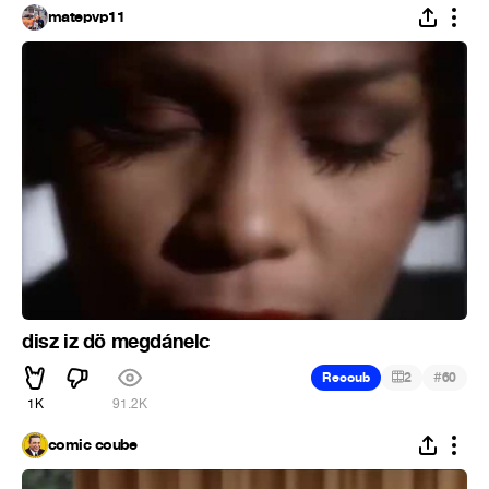
matepvp11
disz iz dö megdánelc
#
Recoub
2
60
1K
91.2K
comic coube