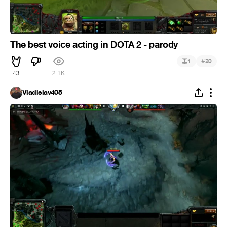
The best voice acting in DOTA 2 - parody
#
1
20
43
2.1K
Vladislav408