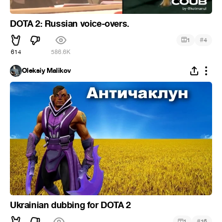
DOTA 2: Russian voice-overs.
#
1
4
614
586.6K
Oleksiy Malikov
Ukrainian dubbing for DOTA 2
#
1
16