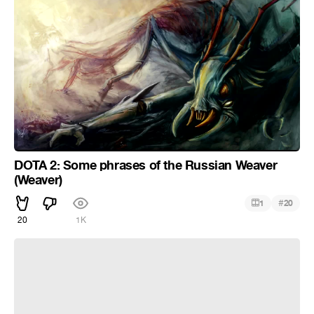
DOTA 2: Some phrases of the Russian Weaver
(Weaver)
#
1
20
20
1K
FALLOUT 4: RUSSIAN TRAILER