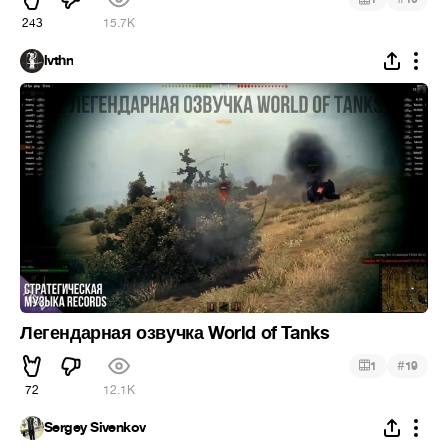
243
15.7K
lvthn
Легендарная озвучка World of Tanks
#
1
19
72
12.1K
Sergey Sivenkov