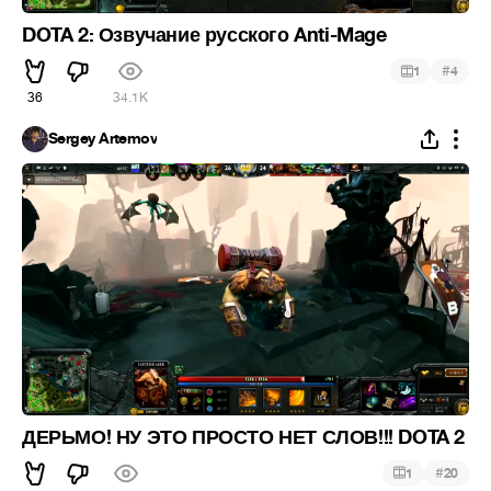
DOTA 2: Озвучание русского Anti-Mage
#
1
4
36
34.1K
Sergey Artemov
ДЕРЬМО! НУ ЭТО ПРОСТО НЕТ СЛОВ!!! DOTA 2
#
1
20