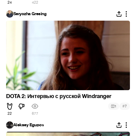
24
422
Seryozha Gresing
DOTA 2: Интервью с русской Windranger
#
1
7
22
677
Aleksey Egupov