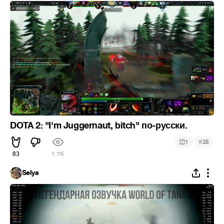
DOTA 2: "I'm Juggernaut, bitch" по-русски.
#
1
25
63
1.7K
Selya