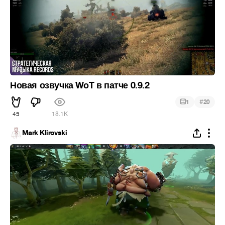
Новая озвучка WoT в патче 0.9.2
#
1
20
45
18.1K
Mark Klirovski