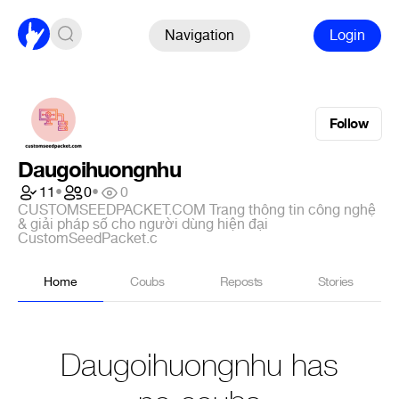
Navigation
Login
Follow
Daugoihuongnhu
11
•
0
•
0
CUSTOMSEEDPACKET.COM Trang thông tin công nghệ
& giải pháp số cho người dùng hiện đại
CustomSeedPacket.c
Home
Coubs
Reposts
Stories
Daugoihuongnhu has