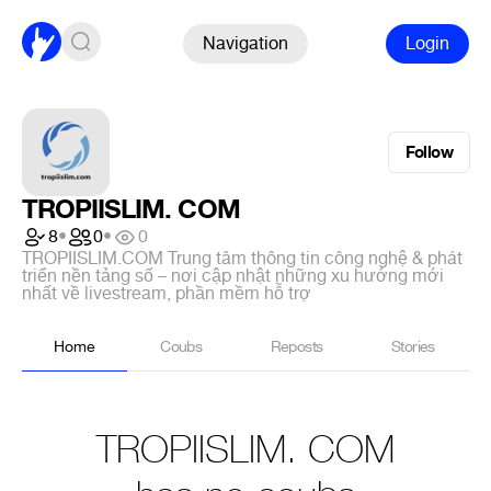
Navigation
Login
Follow
TROPIISLIM. COM
8
•
0
•
0
TROPIISLIM.COM Trung tâm thông tin công nghệ & phát
triển nền tảng số – nơi cập nhật những xu hướng mới
nhất về livestream, phần mềm hỗ trợ
Home
Coubs
Reposts
Stories
TROPIISLIM. COM