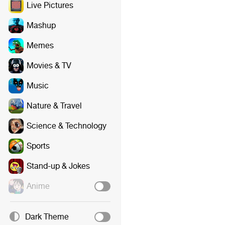
Live Pictures
Mashup
Memes
Movies & TV
Music
Nature & Travel
Science & Technology
Sports
Stand-up & Jokes
Anime
Dark Theme