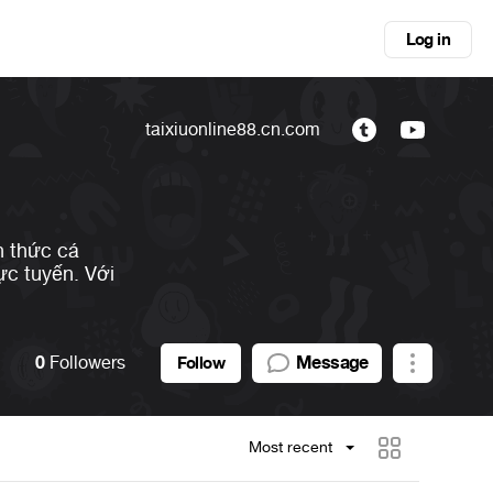
Log in
taixiuonline88.cn.com
h thức cá
ực tuyến. Với
0
Followers
Message
Follow
Most recent