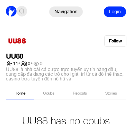
Navigation
Login
Follow
UU88
11
•
0
•
0
UU88 là nhà cái cá cược trực tuyến uy tín hàng đầu,
cung cấp đa dạng các trò chơi giải trí từ cá độ thể thao,
casino trực tuyến đến nổ hũ và
Home
Coubs
Reposts
Stories
UU88 has no coubs