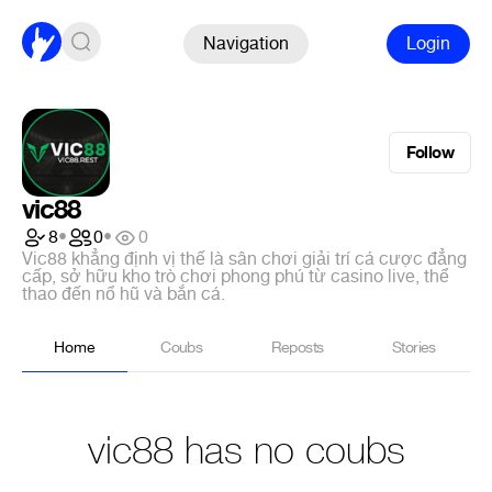
Navigation
Login
Follow
vic88
8
•
0
•
0
Vic88 khẳng định vị thế là sân chơi giải trí cá cược đẳng
cấp, sở hữu kho trò chơi phong phú từ casino live, thể
thao đến nổ hũ và bắn cá.
Home
Coubs
Reposts
Stories
vic88 has no coubs