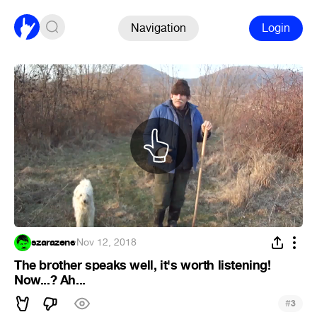
Navigation
Login
szarazene
·
Nov 12, 2018
The brother speaks well, it's worth listening!
Now...? Ah...
#
3