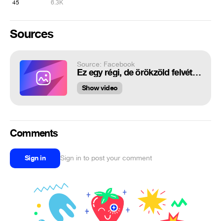
45
6.3K
Sources
Source: Facebook
Ez egy régi, de örökzöld felvétel a Pali juhásszal. Katus és Levente tegnap m...
Show video
Comments
Sign in
Sign in to post your comment