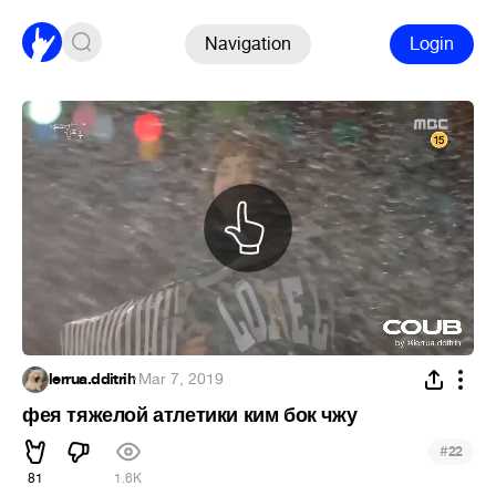
Navigation
Login
lerrua.dditrih
·
Mar 7, 2019
фея тяжелой атлетики ким бок чжу
#
22
81
1.6K