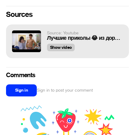
Sources
Source: Youtube
Лучшие приколы 😂 из дорам 8 😊 "ох уж эти парочки"😏
Show video
Comments
Sign in
Sign in to post your comment