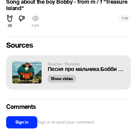
Song about the boy Bobby - from m / f "Treasure
Island"
#
19
36
5.8K
Sources
Source: Youtube
Песня про мальчика Бобби - из м/ф "Остров сокровищ"
Show video
Comments
Sign in
Sign in to post your comment