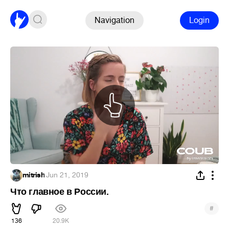
Navigation
Login
mitrish
·
Jun 21, 2019
Что главное в России.
#
136
20.9K