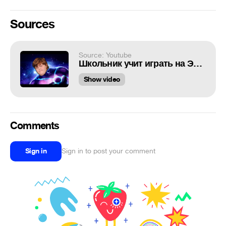
Sources
Source: Youtube
Школьник учит играть на Энигме (Enigma)#31
Show video
Comments
Sign in
Sign in to post your comment