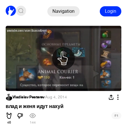
Navigation
Login
Vladislav Pesterev
·
Aug 4, 2014
влад и женя идут нахуй
#
1
46
144