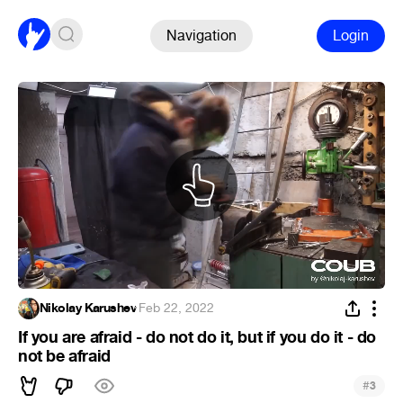
Navigation
Login
Nikolay Karushev
·
Feb 22, 2022
If you are afraid - do not do it, but if you do it - do
not be afraid
#
3