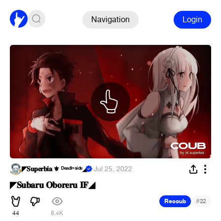
Navigation
Login
◤𝐒𝐮𝐩𝐞𝐫𝐛𝐢𝐚 ⚜︎ ᴰᵉᵃᵈᴵⁿˢᶤᵈᵉ◢
·
Jul 25, 2022
◤𝐒𝐮𝐛𝐚𝐫𝐮 𝐎𝐛𝐨𝐫𝐞𝐫𝐮 𝐈𝐅◢
#
Recoub
22
44
8.4K