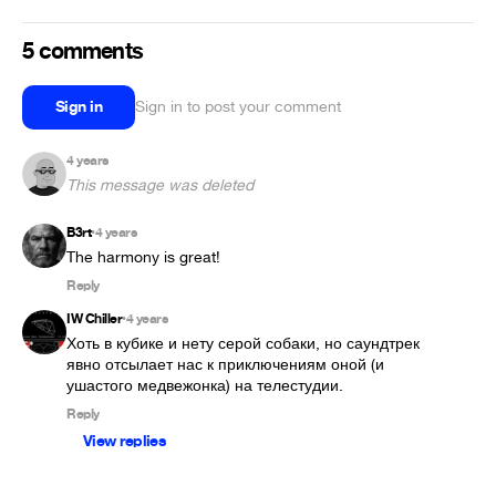
5 comments
Sign in
Sign in to post your comment
4 years
This message was deleted
B3rt
4 years
•
The harmony is great!
Reply
IW Chiller
4 years
•
Хоть в кубике и нету серой собаки, но саундтрек 
явно отсылает нас к приключениям оной (и 
ушастого медвежонка) на телестудии. 
Reply
View replies