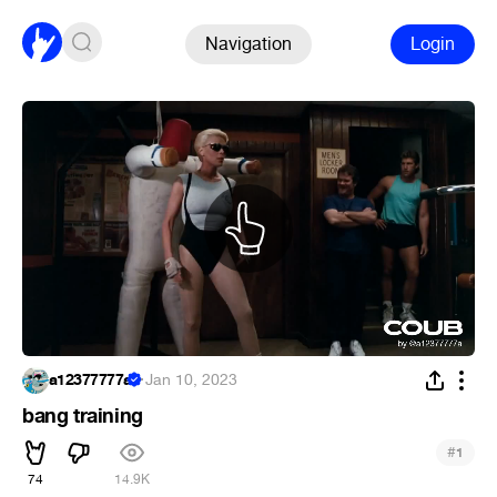
Navigation
Login
a12377777a
·
Jan 10, 2023
bang training
#
1
74
14.9K