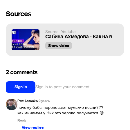
Sources
Source: Youtube
Сабина Ахмедова - Как на войне (Содержанки 3 сезон OST) || Премьера клипа
Show video
2 comments
Sign in
Sign in to post your comment
Petr Lozenko
2 years
•
почему бабы перепевают мужские песни??? 

как минимум у Них это херово получается 😢
Reply
View replies