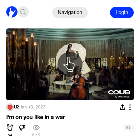
Navigation
Login
U2
·
Jan 13, 2023
I'm on you like in a war
#
3
54
8.5K