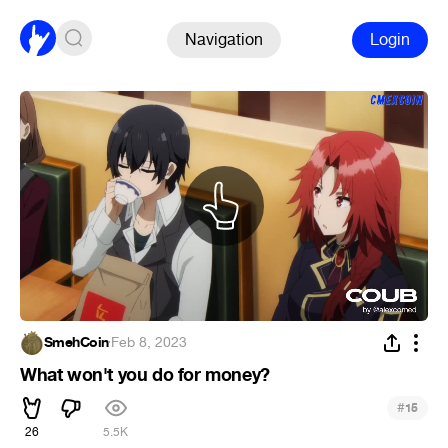
Navigation
Login
SmehCoin
·
Feb 8, 2023
What won't you do for money?
#
15
26
5.5K