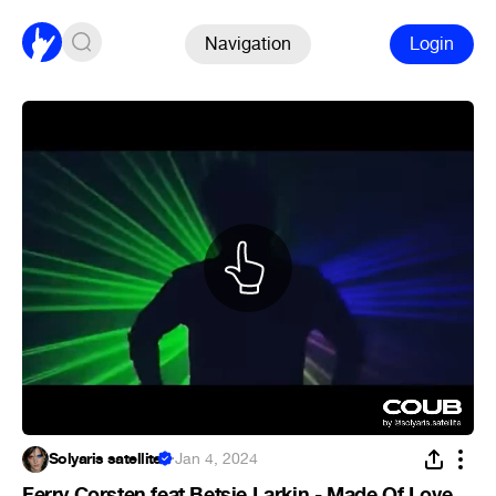
Navigation
Login
Solyaris satellite
·
Jan 4, 2024
Ferry Corsten feat Betsie Larkin - Made Of Love