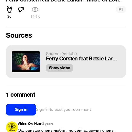
#
1
36
14.4K
Sources
Source: Youtube
Ferry Corsten feat Betsie Larkin - Made Of Love
Show video
1 comment
Sign in
Sign in to post your comment
Video_On_Nuts
3 years
•
Ох, раньше очень любил, но сейчас звучит очень 