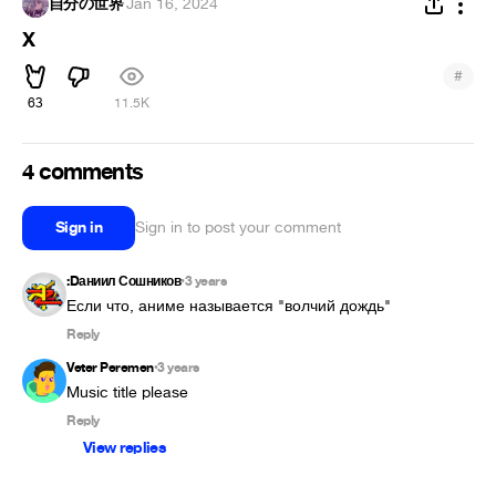
自分の世界
·
Jan 16, 2024
X
#
63
11.5K
4 comments
Sign in
Sign in to post your comment
:Dаниил Сошников
3 years
•
Если что, аниме называется "волчий дождь"
Reply
Veter Peremen
3 years
•
Music title please
Reply
View replies