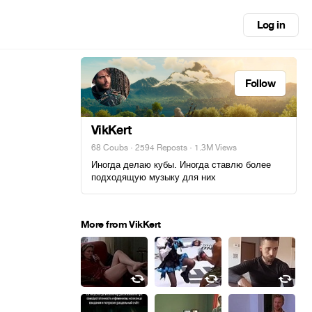
Log in
Follow
VikKert
68 Coubs
·
2594 Reposts
· 1.3M Views
Иногда делаю кубы. Иногда ставлю более
подходящую музыку для них
More from VikKert