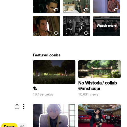
Featured coubs
No Wistoria / collab
@imshuspi
🏸
10,631 views
16,189 views
#
Dance
6