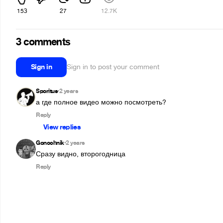
153
27
12.7K
3 comments
Sign in
Sign in to post your comment
Sporitus
2 years
•
а где полное видео можно посмотреть?
Reply
View replies
Gonochnik
2 years
•
Сразу видно, второгодница
Reply