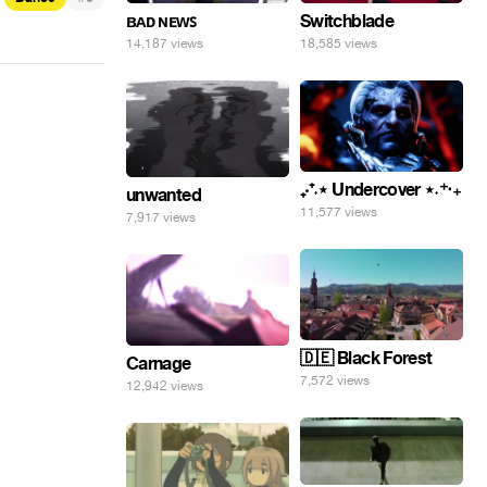
ʙᴀᴅ ɴᴇᴡꜱ
Switchblade
14,187 views
18,585 views
₊‧⁺˖⋆ Undercover ⋆˖⁺‧₊
unwanted
11,577 views
7,917 views
🇩🇪 Black Forest
Carnage
7,572 views
12,942 views