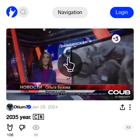
Navigation
Login
Otium7
·
Jan 29, 2024
2035 year. 🇨🇳
#
3
106
9K