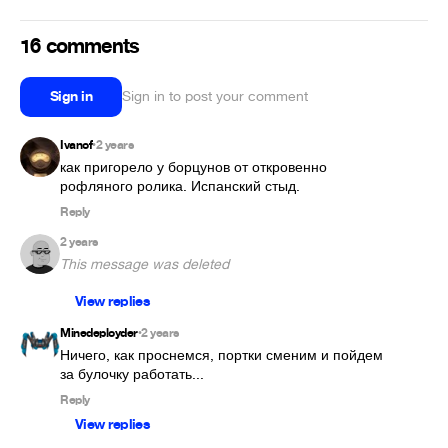
16 comments
Sign in
Sign in to post your comment
Ivanof
2 years
•
как пригорело у борцунов от откровенно 
рофляного ролика. Испанский стыд.
Reply
2 years
This message was deleted
View replies
Minedeployder
2 years
•
Ничего, как проснемся, портки сменим и пойдем 
за булочку работать...
Reply
View replies