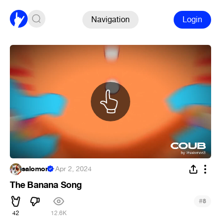
Navigation
Login
salomon
·
Apr 2, 2024
The Banana Song
#
8
42
12.6K