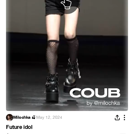
Milochka 🍒
·
May 12, 2024
Future idol