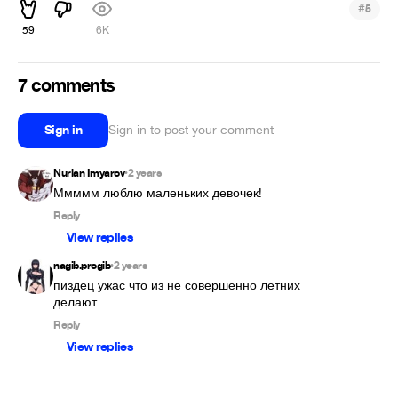
#
5
59
6K
7 comments
Sign in
Sign in to post your comment
Nurlan Imyarov
2 years
•
Ммммм люблю маленьких девочек! 
Reply
View replies
nagib.progib
2 years
•
пиздец ужас что из не совершенно летних 
делают
Reply
View replies