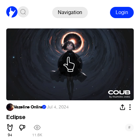
Navigation
Login
Vazeline Online
·
Jul 4, 2024
Eclipse
#
94
11.6K