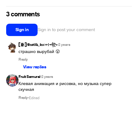
3 comments
Sign in
Sign in to post your comment
𓊈𒆜𓊉 𝕰𝕟𝖔𝕥𝖎𝕜_𝖎𝕟𝖈 ٭⊹•꧂
2 years
•
страшно вырубай 😮
Reply
View replies
Fruit Samurai
2 years
•
Клевая анимация и рисовка, но музыка супер 
скучная
Reply
Edited
•