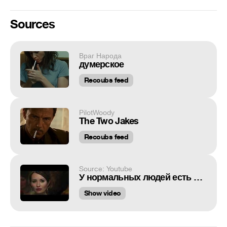
Sources
Враг Народа
думерское
Recoubs feed
PilotWoody
The Two Jakes
Recoubs feed
Source: Youtube
У нормальных людей есть жены, дети, хобби, потому что у них нет чего то одного
Show video