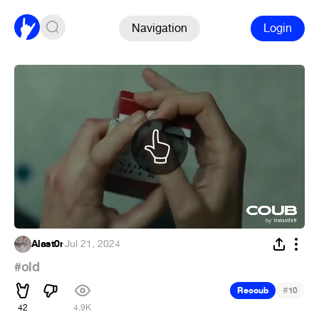
Navigation
Login
Alast0r
·
Jul 21, 2024
#old
#
Recoub
10
42
4.9K