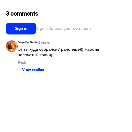
3 comments
Sign in
Sign in to post your comment
ᴳᵒᵛʸᵃᶻʰ'ʸᵃ ᴮᵒˢʰᵏᵃ
2 years
•
Эт ты куда собрался? рано еще))) Работы 
непочатый край)))
Reply
View replies