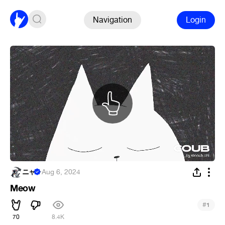
Navigation
Login
ニャ
·
Aug 6, 2024
Meow
#
1
70
8.4K