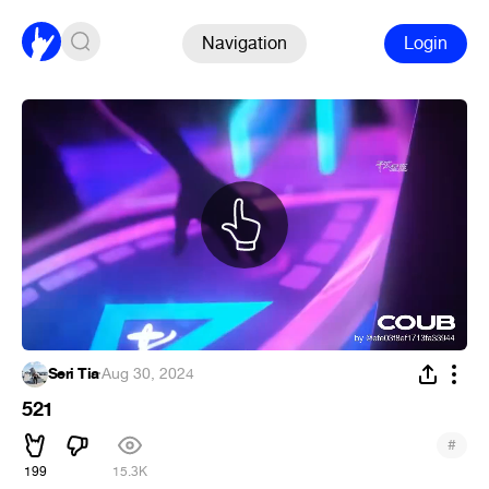
Navigation
Login
Seri Tia
·
Aug 30, 2024
521
#
199
15.3K