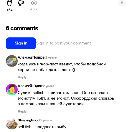
#
164
6.2K
6 comments
Sign in
Sign in to post your comment
Алексей Попков
2 years
•
когда уже игнор-лист введут, чтобы подобной 
херни не наблюдать в ленте((
Reply
Алексей Юдин
2 years
•
Сулим, selfish - прилагательное. Оно означает 
эгоистИЧНЫЙ, а не эгоист. Оксфордский словарь 
в помощь вам и вашей аудитории.
Reply
SleepingGood
2 years
•
sell fish - продавать рыбу