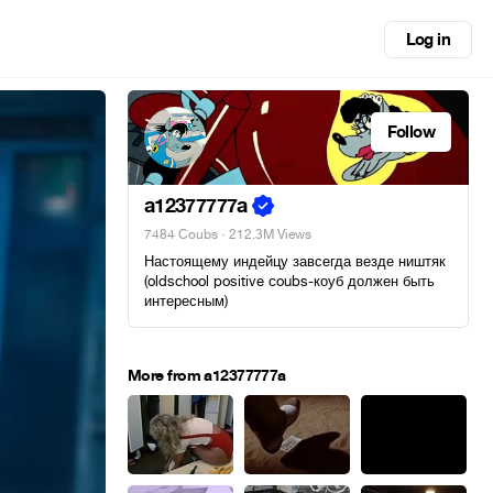
Log in
Follow
a12377777a
7484 Coubs
· 212.3M Views
Настоящему индейцу завсегда везде ништяк
(oldschool positive coubs-коуб должен быть
интересным)
More from a12377777a