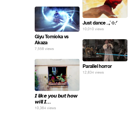
Just dance . ݁₊ ⊹.ᐟ
10,010 views
Giyu Tomioka vs
Akaza
7,558 views
Parallel horror
12,834 views
𝙄 𝙡𝙞𝙠𝙚 𝙮𝙤𝙪 𝙗𝙪𝙩 𝙝𝙤𝙬
𝙬𝙞𝙡𝙡 𝙄…
10,364 views