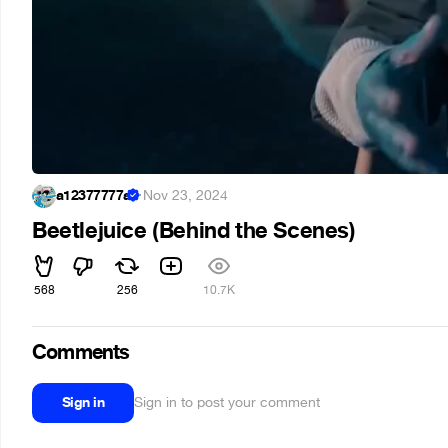
a12377777a
·
Nov 23, 2024
Beetlejuice (Behind the Scenes)
568
256
10.7K
Comments
Sign in
Sign in to post your comment