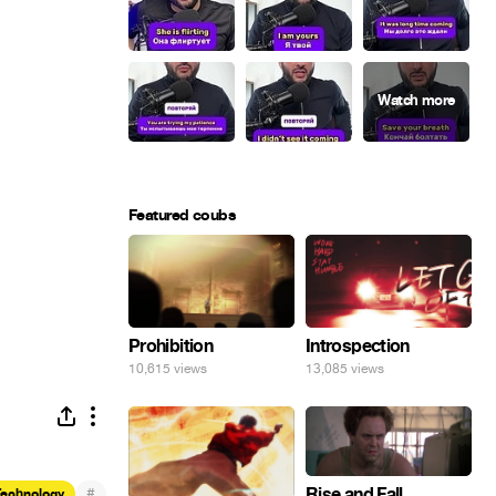
Featured coubs
Prohibition
Introspection
10,615 views
13,085 views
#
Rise and Fall
Technology