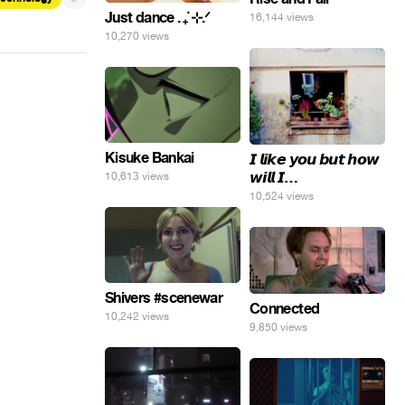
Just dance . ݁₊ ⊹.ᐟ
16,144 views
10,270 views
Kisuke Bankai
𝙄 𝙡𝙞𝙠𝙚 𝙮𝙤𝙪 𝙗𝙪𝙩 𝙝𝙤𝙬
𝙬𝙞𝙡𝙡 𝙄…
10,613 views
10,524 views
Shivers #scenewar
Connected
10,242 views
9,850 views