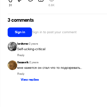
31
6.8K
3 comments
Sign in
Sign in to post your comment
lordtvrex
2 years
•
Self-ucking-critical
Reply
Ibozavrik
2 years
•
мне кажется он стал что то подозревать..
Reply
View replies