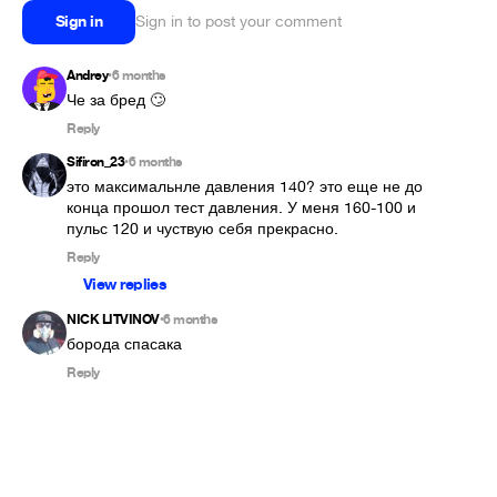
Sign in
Sign in to post your comment
Andrey
6 months
•
Че за бред 🙄
Reply
Sifiron_23
6 months
•
это максимальнле давления 140? это еще не до 
конца прошол тест давления. У меня 160-100 и 
пульс 120 и чуствую себя прекрасно.
Reply
View replies
NICK LITVINOV
6 months
•
борода спасака
Reply