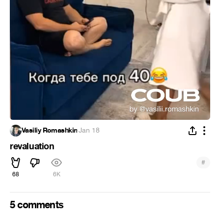
Vasiliy Romashkin
·
Jan 18
revaluation
#
68
6K
5 comments