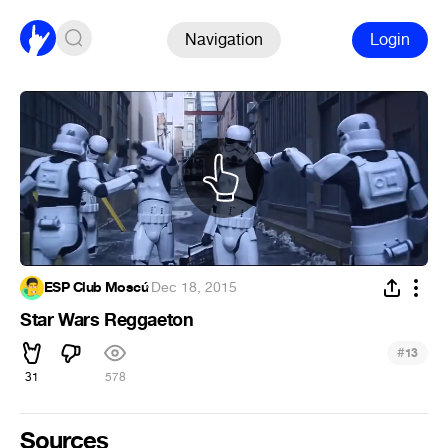
Navigation
Login
ESP Club Moscú
·
Dec 18, 2015
Star Wars Reggaeton
#
13
31
578
Sources