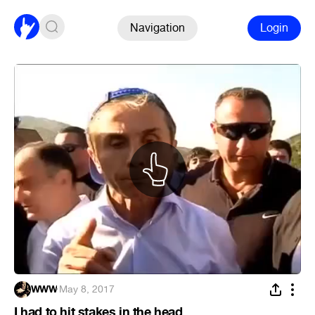
Navigation
Login
WWW
·
May 8, 2017
I had to hit stakes in the head