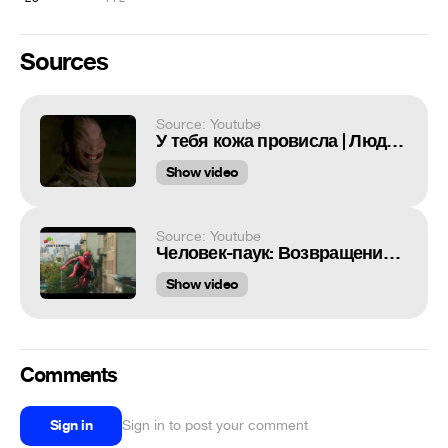
Sources
Source: Youtube
У тебя кожа провисла | Люди в черном
Show video
Source: Youtube
Человек-паук: Возвращение домой | c 6 июля в МОРИ СИНЕМА
Show video
Comments
Sign in
Sign in to post your comment