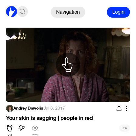
Navigation
Login
Andrey Dravolin
·
Jul 6, 2017
Your skin is sagging | people in red
#
4
28
772