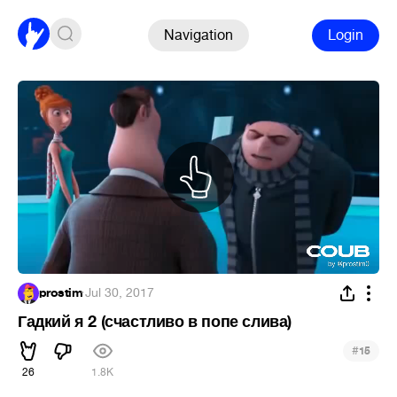
Navigation
Login
prostim
·
Jul 30, 2017
Гадкий я 2 (счастливо в попе слива)
#
15
26
1.8K