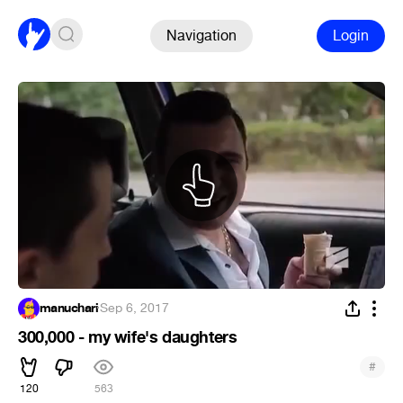
Navigation
Login
manuchari
·
Sep 6, 2017
300,000 - my wife's daughters
#
120
563