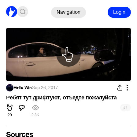
Navigation
Login
Hello Win
·
Sep 26, 2017
Ребят тут дрифтуют, отъедте пожалуйста
#
1
29
2.8K
Sources