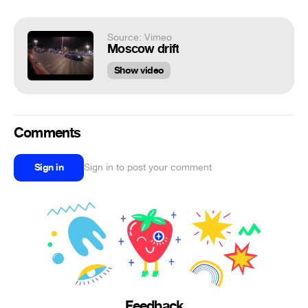
Source: Vimeo
Moscow drift
Show video
Comments
Sign in
Sign in to post your comment
Feedback