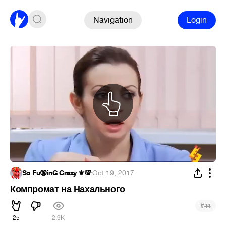
Navigation
Login
So Fu🔞inG Crazy ⚜️💯
·
Oct 19, 2017
Компромат на Нахального
#
44
25
2.9K