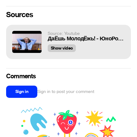
Sources
Source: Youtube
ДаЁшь МолодЁжь! - ЮноРоссы - Компромат на Нахального
Show video
Comments
Sign in
Sign in to post your comment