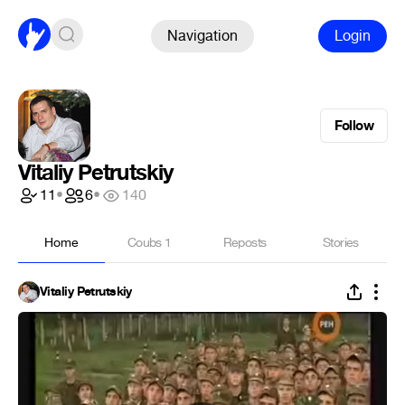
Navigation
Login
Follow
Vitaliy Petrutskiy
11
•
6
•
140
Home
Coubs
1
Reposts
Stories
Vitaliy Petrutskiy