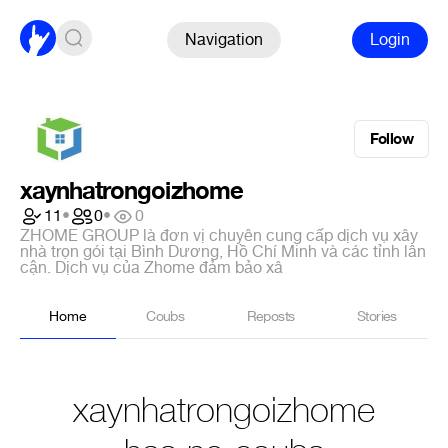
Navigation
Login
Follow
xaynhatrongoizhome
11
•
0
•
0
ZHOME GROUP là đơn vị chuyên cung cấp dịch vụ xây
nhà trọn gói tại Bình Dương, Hồ Chí Minh và các tỉnh lân
cận. Dịch vụ của Zhome đảm bảo xâ
Home
Coubs
Reposts
Stories
xaynhatrongoizhome