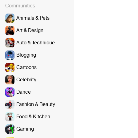
Communities
Animals & Pets
Art & Design
Auto & Technique
Blogging
Cartoons
Celebrity
Dance
Fashion & Beauty
Food & Kitchen
Gaming