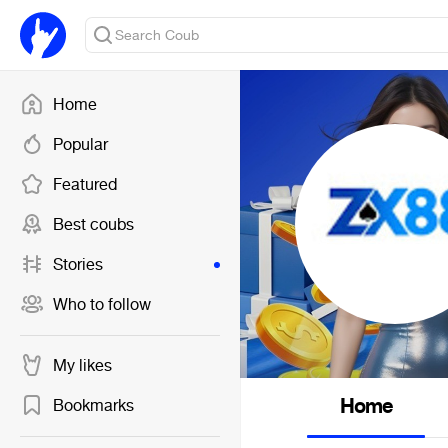
Home
Popular
Featured
Best coubs
Stories
Who to follow
My likes
Home
Bookmarks