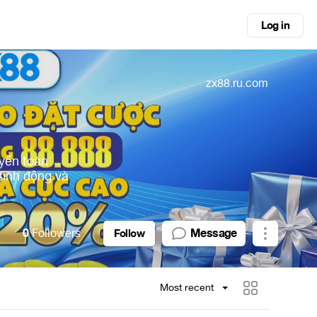
Log in
zx88.ru.com
uyến toàn
 sinh động và
0
Followers
Message
Follow
Most recent