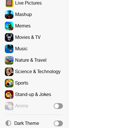
Live Pictures
Mashup
Memes
Movies & TV
Music
Nature & Travel
Science & Technology
Sports
Stand-up & Jokes
Anime
Dark Theme