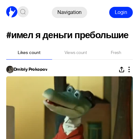
Navigation
Login
#имел я деньги пребольшие
Likes count
Views count
Fresh
Dmitriy Prokopov