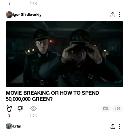
4
2.6K
Igor Shidlovskiy
MOVIE BREAKING OR HOW TO SPEND
50,000,000 GREEN?
#
2
39
3
1.5K
Urfin