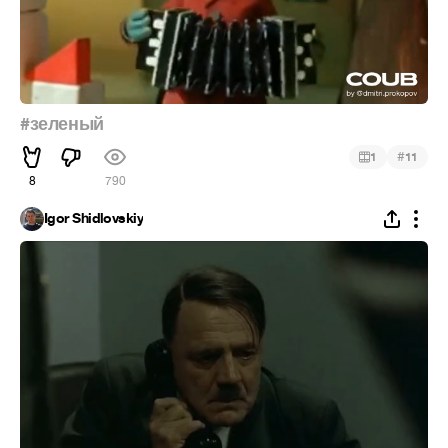
#зеленый
#
1
11
8
790
Igor Shidlovskiy