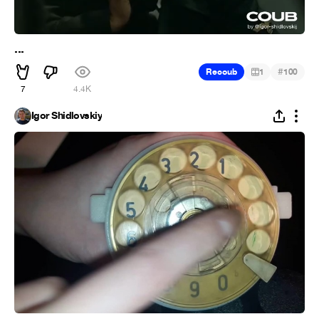
...
#
Recoub
1
100
7
4.4K
Igor Shidlovskiy