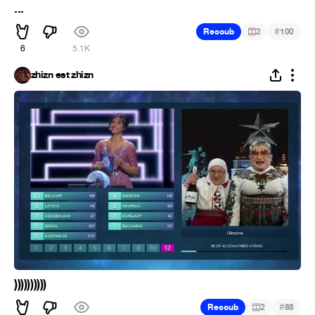
...
#
Recoub
2
100
6
5.1K
zhizn est zhizn
))))))))))
#
Recoub
2
88