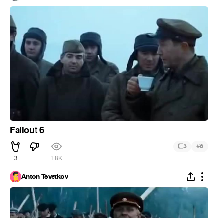
Fallout 6
#
3
6
3
1.8K
Anton Tsvetkov