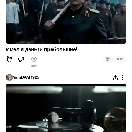
Имел я деньги пребольшие!
#
1
12
3
901
VamDAM1925