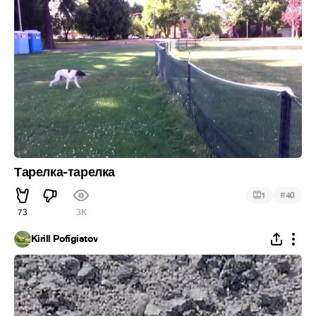
Тарелка-тарелка
#
1
40
73
3K
Kirill Pofigistov