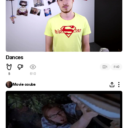
Dances
#
1
40
5
610
Movie coubs