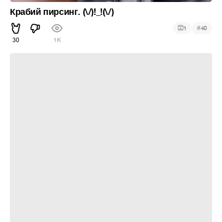
Крабий пирсинг. (\/)!_!(\/)
#
1
40
30
1K
Крабий пирсинг. (\/)!_!(\/)