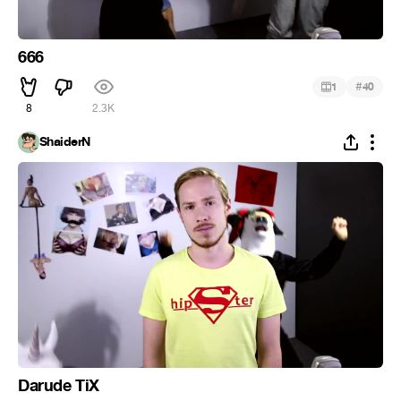
666
#
1
40
8
2.3K
ShaiderN
Darude TiX