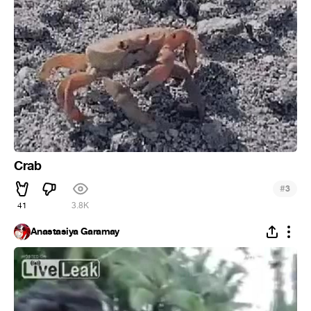
Crab
#
3
41
3.8K
Anastasiya Garamay