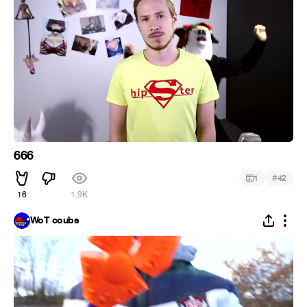
666
#
1
42
16
1.9K
WoT coubs