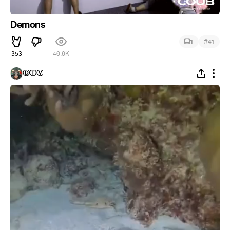
Demons
#
1
41
353
46.6K
ⒹⓉⓋ