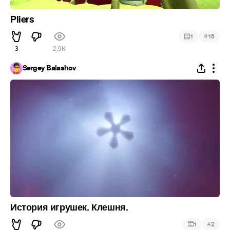
Pliers
#
1
16
3
2.9K
Sergey Balashov
История игрушек. Клешня.
#
1
2