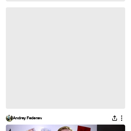
this is хорошо - 666
Andrey Fedenev