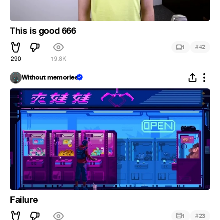
This is good 666
#
1
42
290
19.8K
Without memories
Failure
#
1
23