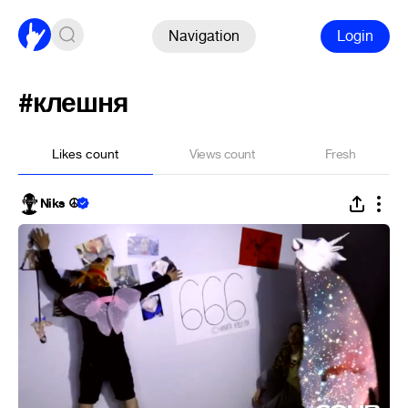
Navigation
Login
#клешня
Likes count
Views count
Fresh
Niks ☮