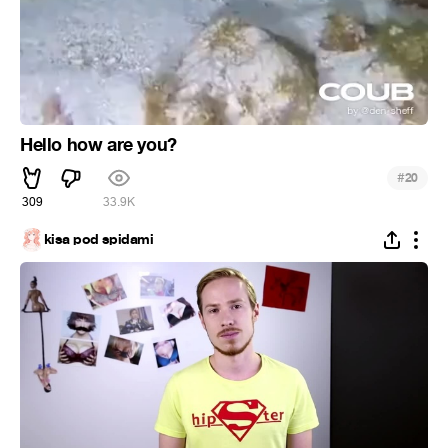
Hello how are you?
#
20
309
33.9K
kisa pod spidami