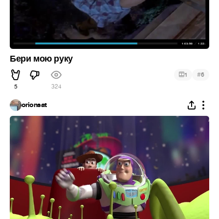
Бери мою руку
#
1
6
5
324
orionsat