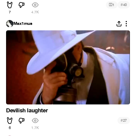
#
1
40
7
4.7K
Max1mus
Devilish laughter
#
27
6
1.7K