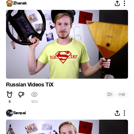
Zhanak
Russian Videos TiX
#
1
40
6
925
Senpai