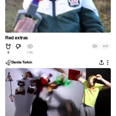
Red extras
#
1
17
9
7.9K
Danila Torkin