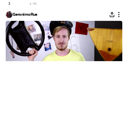
3
4.1K
GeronimoRus
Российские видео с авторегистратора
#
1
40
3
803
ktibr