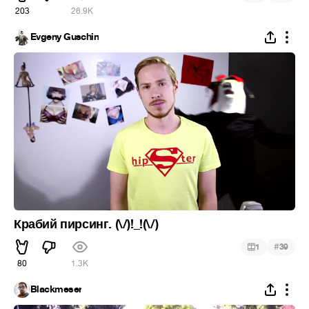
203
26.9K
Evgeny Guschin
Крабий пирсинг. (\/)!_!(\/)
#
1
39
80
1.3K
Blackmeser