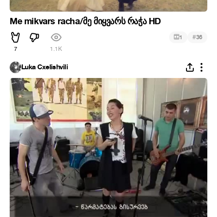
Me mikvars racha/მე მიყვარს რაჭა HD
#
1
36
7
1.1K
Luka Cxelishvili