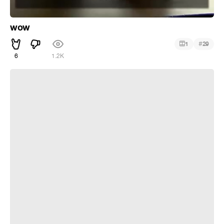
wow
#
1
29
6
1.2K
Insomnia