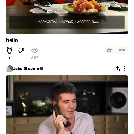
hello
#
1
29
9
3.5K
Jaba Shavishvili