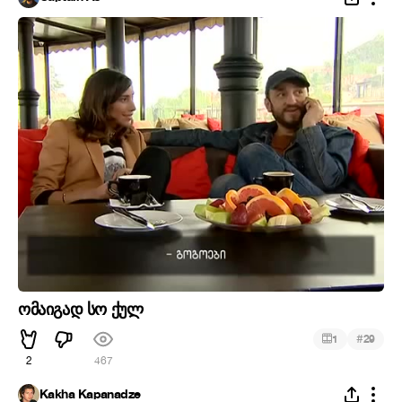
ომაიგად სო ქულ
#
1
29
2
467
Kakha Kapanadze