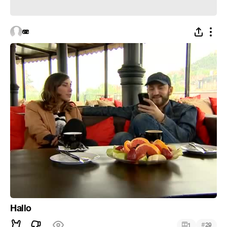
🫨
Hallo
#
1
29