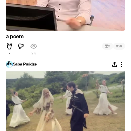
a poem
#
2
29
7
2K
Saba Pruidze