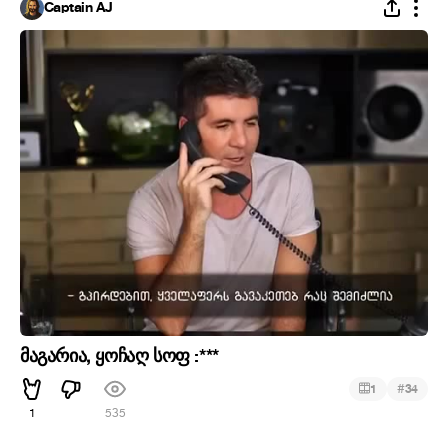
Captain AJ
მაგარია, ყოჩაღ სოფ :***
#
1
34
1
535