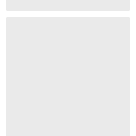
-----