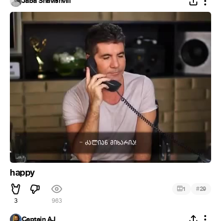
Jaba Shavishvili
happy
#
1
29
3
963
Captain AJ