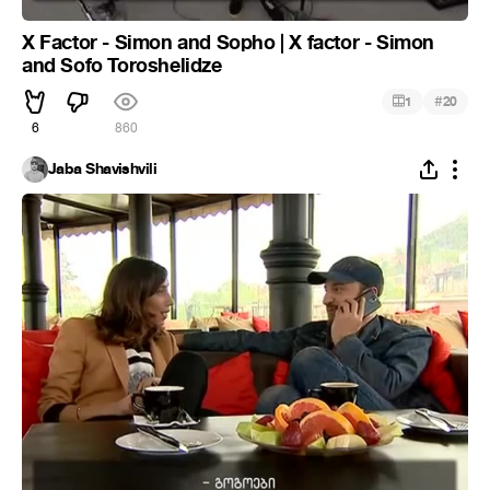
X Factor - Simon and Sopho | X factor - Simon
and Sofo Toroshelidze
#
1
20
6
860
Jaba Shavishvili