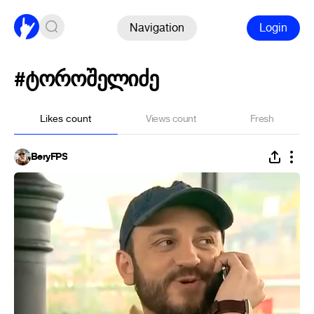
Navigation
Login
#ტოროშელიძე
Likes count
Views count
Fresh
BeryFPS