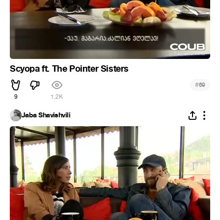
Scyopa ft. The Pointer Sisters
#
69
9
1.2K
Jaba Shavishvili