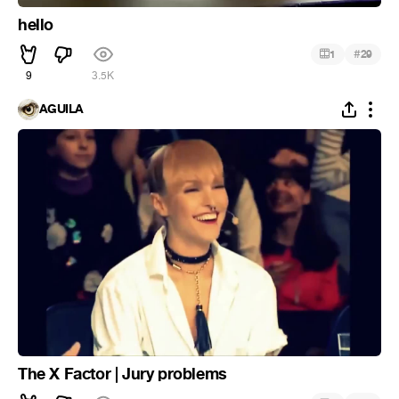
hello
#
1
29
9
3.5K
ÁGUILA
The X Factor | Jury problems