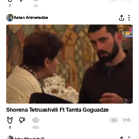
7
2K
Aslan Artmeladze
Shorena Tetruashvili Ft Tamta Goguadze
#
2
13
6
985