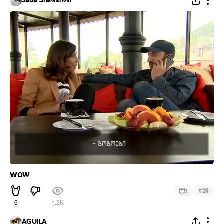
Jaba Shavishvili
wow
#
1
29
6
1.2K
ÁGUILA