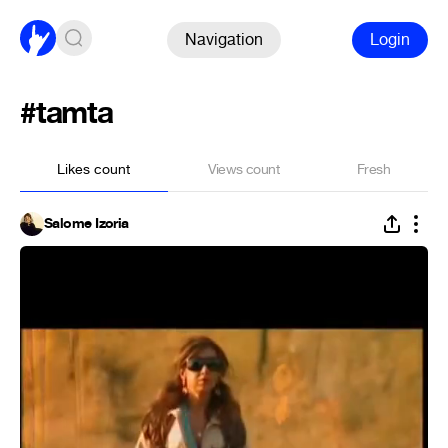
Navigation
Login
#tamta
Likes count
Views count
Fresh
Salome Izoria