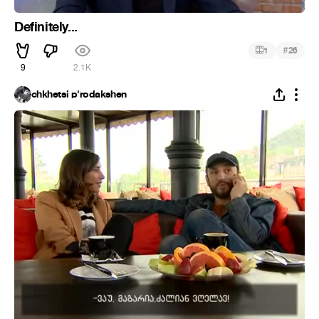
Definitely...
#
1
26
9
2.1K
chkhetsi p'rodakshen