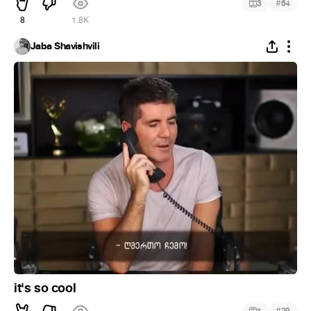
#
3
64
8
1.8K
Jaba Shavishvili
it's so cool
#