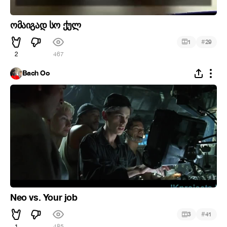
ომაიგად სო ქულ
#
1
29
2
467
Bach Oo
Neo vs. Your job
#
3
41
1
485