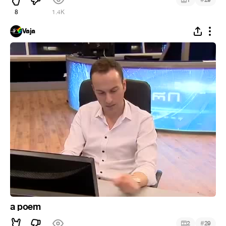
1
29
8
1.4K
Vaja
a poem
#
2
29