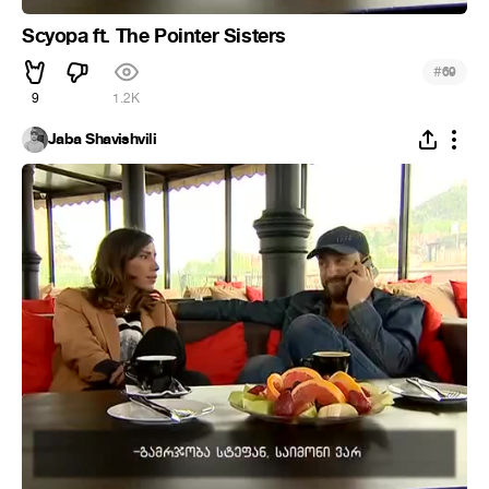
Scyopa ft. The Pointer Sisters
#
69
9
1.2K
Jaba Shavishvili