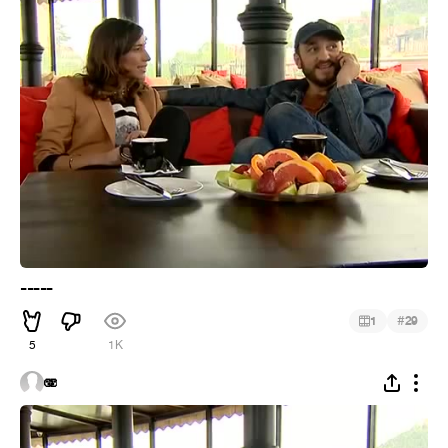
-----
#
1
29
5
1K
🫨