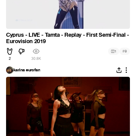
Cyprus - LIVE - Tamta - Replay - First Semi-Final -
Eurovision 2019
#
1
9
2
30.8K
karina eurofan