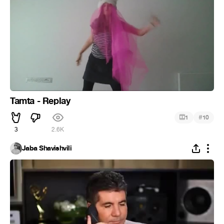
Tamta - Replay
#
1
10
3
2.6K
Jaba Shavishvili