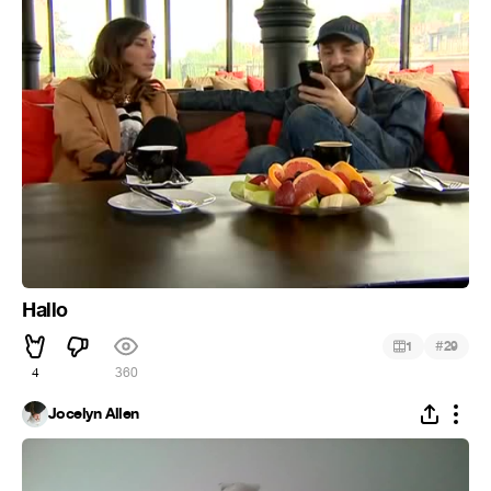
Hallo
#
1
29
4
360
Jocelyn Allen