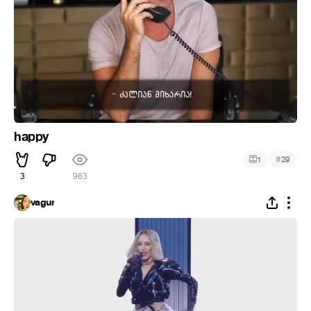
happy
#
1
29
3
963
vagur