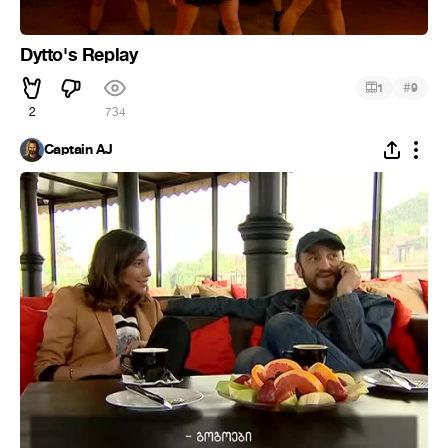
Dytto's Replay
#
1
9
2
734
Captain AJ