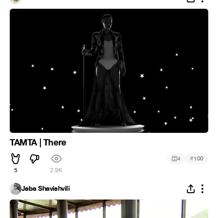
TAMTA | There
#
4
100
5
2.9K
Jaba Shavishvili