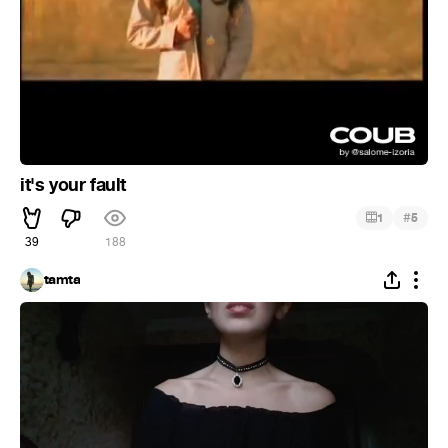
it's your fault
#
1
5
39
188
tamta