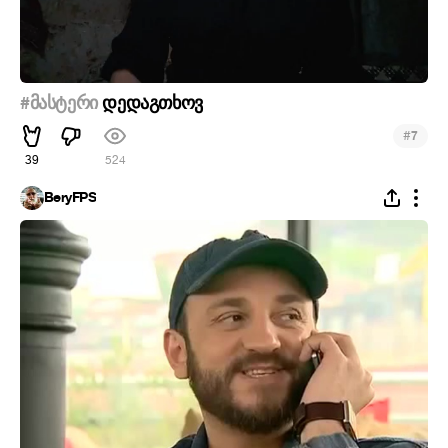
#მასტერი
დედაგთხოვ
#
7
39
524
BeryFPS