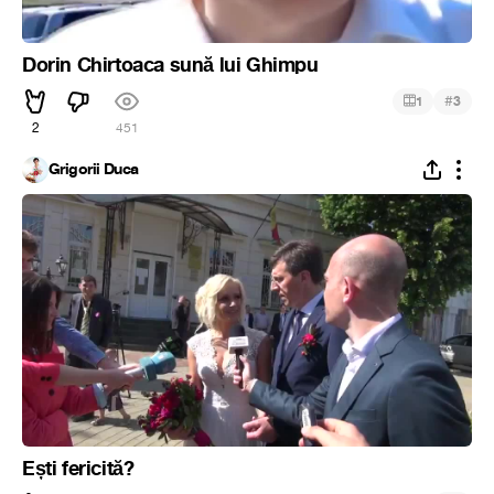
Dorin Chirtoaca sună lui Ghimpu
#
1
3
2
451
Grigorii Duca
Ești fericită?