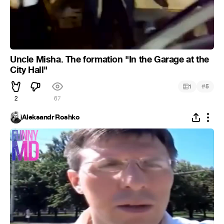
Uncle Misha. The formation "In the Garage at the
City Hall"
#
1
5
2
67
Aleksandr Roshko