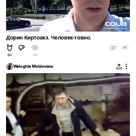
Дорин Киртоакэ. Человек-говно.
#
1
6
64
7K
Waloghia Moldovanu