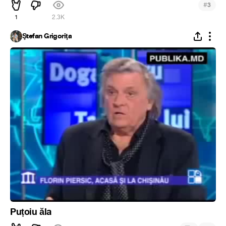
#
3
1
2.3K
Ştefan Grigoriţa
Puțoiu ăla