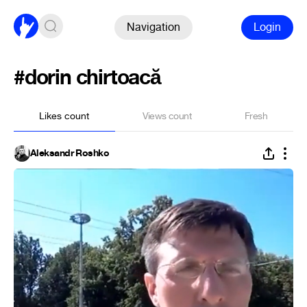
Navigation
Login
#dorin chirtoacă
Likes count
Views count
Fresh
Aleksandr Roshko