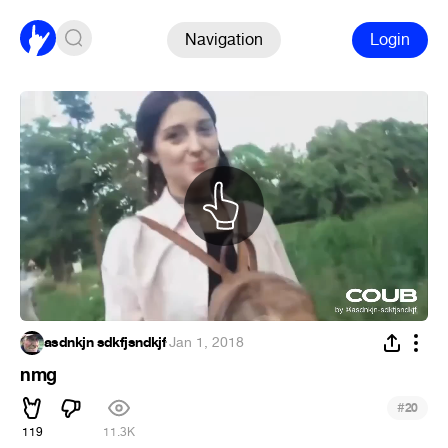
Navigation
Login
asdnkjn sdkfjsndkjf
·
Jan 1, 2018
nmg
#
20
119
11.3K