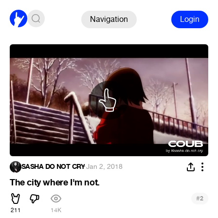
Navigation
Login
SASHA DO NOT CRY
·
Jan 2, 2018
The city where I'm not.
#
2
211
14K