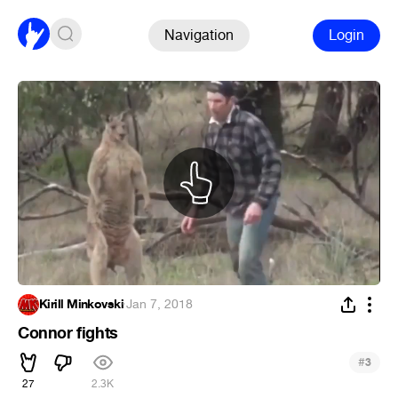
Navigation
Login
Kirill Minkovski
·
Jan 7, 2018
Connor fights
#
3
27
2.3K